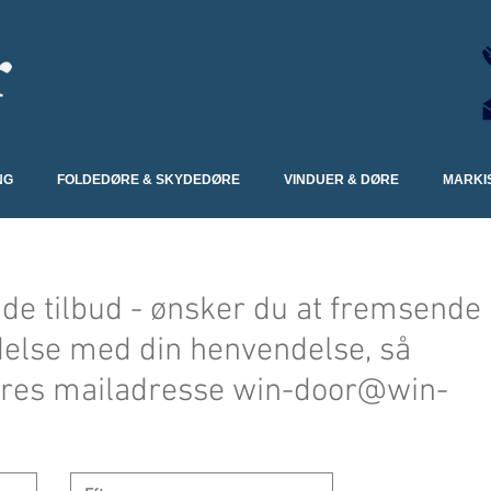
NG
FOLDEDØRE & SKYDEDØRE
VINDUER & DØRE
MARKI
nde tilbud - ønsker du at fremsende
ndelse med din henvendelse, så
vores mailadresse
win-door@win-