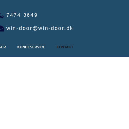
7474 3649
win-door@win-door.dk
SER
KUNDESERVICE
KONTAKT