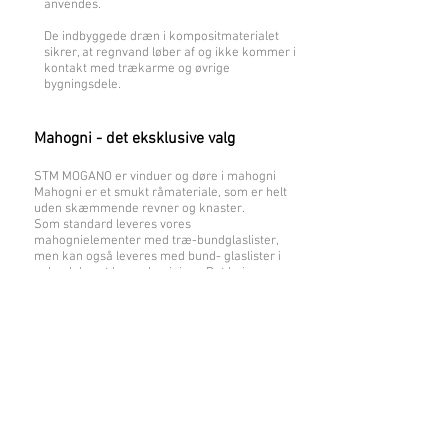
anvendes.
De indbyggede dræn i kompositmaterialet
sikrer, at regnvand løber af og ikke kommer i
kontakt med trækarme og øvrige
bygningsdele.
Mahogni - det eksklusive valg
STM MOGANO er vinduer og døre i mahogni
Mahogni er et smukt råmateriale, som er helt
uden skæmmende revner og knaster.
Som standard leveres vores
mahognielementer med træ-bundglaslister,
men kan også leveres med bund- glaslister i
pulverlakeret brun aluminium. Det høje
indhold af olier og salte gør, at mahognitræet
er et ideelt valg til udvendige vinduer og døre.
Mahognielementer fra STM leveres som
standard med en grundoliering som bla.
indeholder kinesisk træolie samt linolie.
Fakta om mahogni Mogano
Den mahogni, som STM VINDUER A/S
anvender, er specialsorteret efter vores egne
forskrifter på farve,
vægt etc. Mahognien har en vægtfylde på