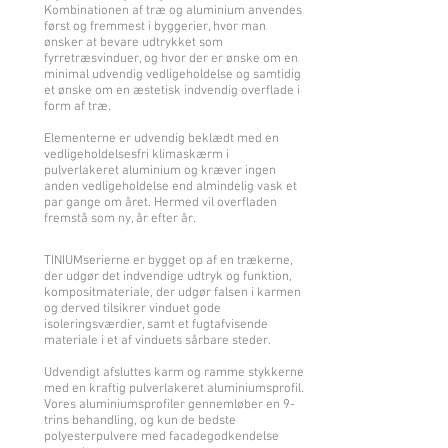
Kombinationen af træ og aluminium anvendes
først og fremmest i byggerier, hvor man
ønsker at bevare udtrykket som
fyrretræsvinduer, og hvor der er ønske om en
minimal udvendig vedligeholdelse og samtidig
et ønske om en æstetisk indvendig overflade i
form af træ.
Elementerne er udvendig beklædt med en
vedligeholdelsesfri klimaskærm i
pulverlakeret aluminium og kræver ingen
anden vedligeholdelse end almindelig vask et
par gange om året. Hermed vil overfladen
fremstå som ny, år efter år.
TINIUMserierne er bygget op af en trækerne,
der udgør det indvendige udtryk og funktion,
kompositmateriale, der udgør falsen i karmen
og derved tilsikrer vinduet gode
isoleringsværdier, samt et fugtafvisende
materiale i et af vinduets sårbare steder.
Udvendigt afsluttes karm og ramme stykkerne
med en kraftig pulverlakeret aluminiumsprofil.
Vores aluminiumsprofiler gennemløber en 9-
trins behandling, og kun de bedste
polyesterpulvere med facadegodkendelse