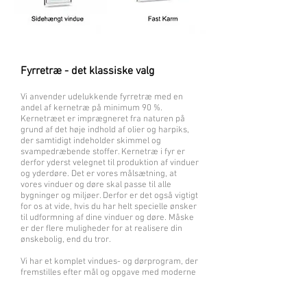
Fyrretræ - det klassiske valg
Vi anvender udelukkende fyrretræ med en
andel af kernetræ på minimum 90 %.
Kernetræet er imprægneret fra naturen på
grund af det høje indhold af olier og harpiks,
der samtidigt indeholder skimmel og
svampedræbende stoffer. Kernetræ i fyr er
derfor yderst velegnet til produktion af vinduer
og yderdøre. Det er vores målsætning, at
vores vinduer og døre skal passe til alle
bygninger og miljøer. Derfor er det også vigtigt
for os at vide, hvis du har helt specielle ønsker
til udformning af dine vinduer og døre. Måske
er der flere muligheder for at realisere din
ønskebolig, end du tror.
Vi har et komplet vindues- og dørprogram, der
fremstilles efter mål og opgave med moderne