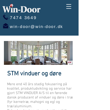
7474 3649
win-door@win-door.dk
STM vinduer og døre
Mere end 40 års stadig fokusering på
kvalitet, produktudvikling og service har
gjort STM VINDUER A/S til en førende
dansk producent af vinduer og døre i træ
(fyr kernetræ, mahogni og eg) og
træ/aluminium.