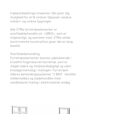
træbearbejdnings-maskiner. Det giver dig
mulighed for at få vinduer tilpasset »skæve
vinkler« og unikke bygninger.
Alle STMs fyrretræselementer er
overfladebehandlet jvf. »2ØKO«, som er
miljøvenligt, og sammen med STMs solide
karm/ramme konstruktion giver det en lang
levetid.
Overfladebehandling:
Fyrretræselementer leveres udelukkende i
knastfrit fingerskarret kernetræ, som er
meget stærk og modstandsdygtigt og uden
knastgennemslag i malingen. Fyrretræet
tilføres behandlingssystemet “2 ØKO” herefter
mellemslibes og topbehandles med
vandbaseret maling i elektrostatisk anlæg.