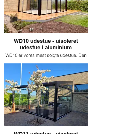
WD10 udestue - uisoleret
udestue i aluminium
WD10 er vores mest solgte udestue. Den
kan både udstyres med polycarbonat,
enkeltlagsglas og termoglas i taget.
Derudover kan man kombinere faste
glassider med skydedørsåbninger alt efter
behov og behag. Udestuen er perfekt,
hvis du ønsker at bruge flere af årets
måneder i dine have
WD11 udestue - uisoleret