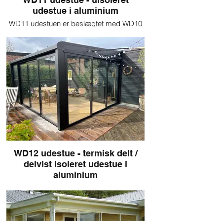
udestue i aluminium
WD11 udestuen er beslægtet med WD10
udestuen. Den store forskel på de to
modeller er, at WD11 har et afrundet
design og look, hvor WD10 er mere
"firkantet" i byggestillen. WD11 udestuen
laves på mål, og kan nøje tilpasses dine
ønsker i forhold til sidelukninger.
WD12 udestue - termisk delt /
delvist isoleret udestue i
aluminium
Vores WD12 udestue kan bruges året
rundt. Aluminiumsprofilerne kommer med
termisk deling, som gør udestuen
anvendelig hele året. WD12 kan både fås