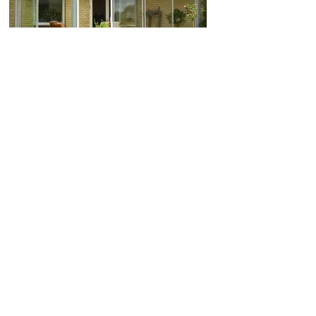
med både almindelige døre og vinduer,
skydedøre og faste glasvægge. I taget
benytter vi typisk 32mm polycarbonat eller
lavenergi termoglas
WD60 - udestue i limtræ
WD60 er den klassiske udestue udført i
limtræ. Udestuen udstyres typisk med
elementer enten i PVC eller aluminium.
KONTAKT
Win-Door
Teglgårdsvej 1 · 6240 Løgumkloster
Tlf. + 45 7474 3649
Email: win-door@win-door.dk
Cvr: 40518487
Man-tor: 09:00 - 17:00
Fre: 09:00 - 15:00
Lør: Efter aftale
UDSTILLING: