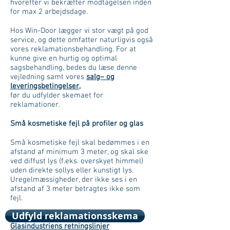
hvorefter vi bekræfter modtagelsen inden
for max 2 arbejdsdage.
Hos Win-Door lægger vi stor vægt på god
service, og dette omfatter naturligvis også
vores reklamationsbehandling. For at
kunne give en hurtig og optimal
sagsbehandling, bedes du læse denne
vejledning samt vores
salg– og
leveringsbetingelser
,
før du udfylder skemaet for
reklamationer.
Små kosmetiske fejl på profiler og glas
Små kosmetiske fejl skal bedømmes i en
afstand af minimum 3 meter, og skal ske
ved diffust lys (f.eks. overskyet himmel)
uden direkte sollys eller kunstigt lys.
Uregelmæssigheder, der ikke ses i en
afstand af 3 meter betragtes ikke som
fejl.
Udfyld reklamationsskema
Ved reklamation på glas henviser vi til
Glasindustriens retningslinjer