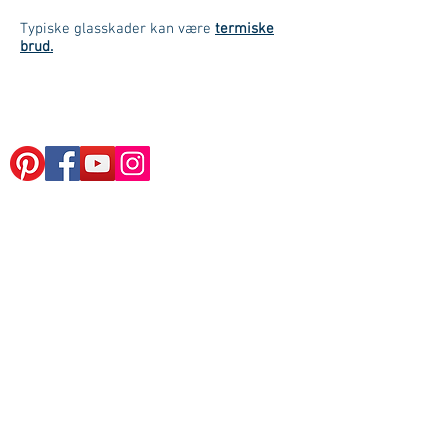
T
ypiske glasskader kan være
termiske
brud.
KONTAKT
Win-Door
Teglgårdsvej 1 · 6240 Løgumkloster
Tlf. + 45 7474 3649
Email: win-door@win-door.dk
Cvr: 40518487
Man-tor: 09:00 - 17:00
Fre: 09:00 - 15:00
Lør: Efter aftale
UDSTILLING:
Huset Middelfart (Byggecentrum)