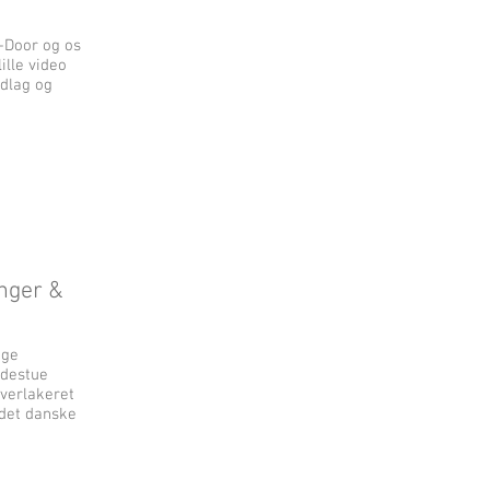
n-Door og os
ille video
dlag og
nger &
ige
udestue
lverlakeret
 det danske