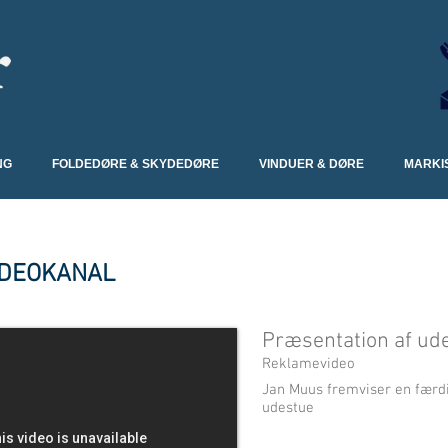
NG
FOLDEDØRE & SKYDEDØRE
VINDUER & DØRE
MARKI
IDEOKANAL
Præsentation af ud
Reklamevideo
Jan Muus fremviser en færd
udestue