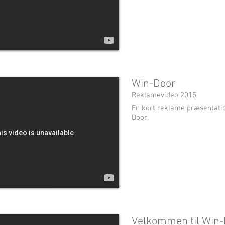
Win-Door
Reklamevideo 2015
En kort reklame præsentatio
Door.
Velkommen til Win