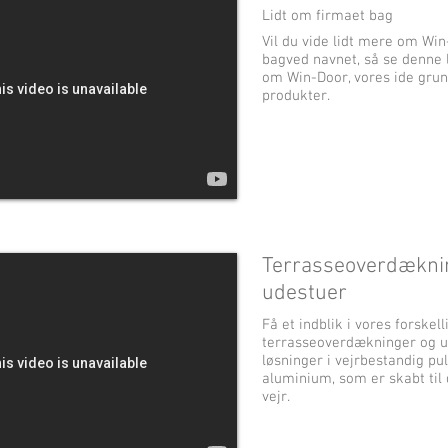
Lidt om firmaet bag
Vil du vide lidt mere om Wi
bagved navnet, så se denne l
om Win-Door, vores ide grun
produkter.
Terrasseoverdækni
udestuer
Få et indblik i vores forskell
terrasseoverdækninger og 
løsninger i vejrbestandig pu
aluminium, som er skabt til
vejr.