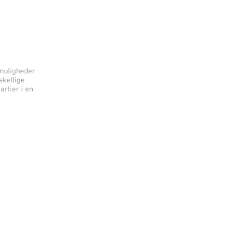
 muligheder
skellige
rtier i en