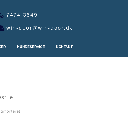
7474 3649
win-door@win-door.dk
SER
KUNDESERVICE
KONTAKT
estue
igmonteret