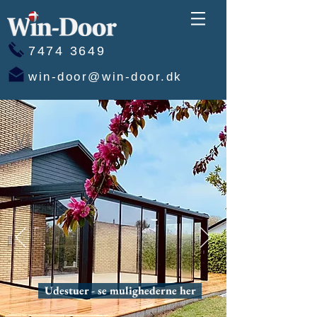
7474 3649
win-door@win-door.dk
VI
Udestuer - se mulighederne her