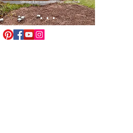
Udestuer & terrasseoverdækninger i specialmål
KONTAKT
Win-Door
Teglgårdsvej 1 · 6240 Løgumkloster
Tlf. + 45 7474 3649
Email: win-door@win-door.dk
Cvr: 40518487
Man-tor: 09:00 - 17:00
Fre: 09:00 - 15:00
Lør: Efter aftale
UDSTILLING:
Huset Middelfart (Byggecentrum)
Hindsgavl Allé · 5500 Middelfart